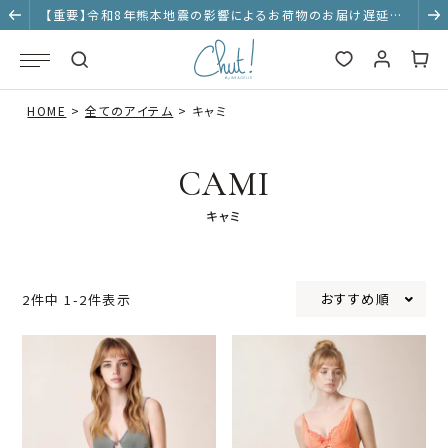
【重要】令和8年熊本地震の影響によるお荷物のお届け遅延に
ついて
HOME
全てのアイテム
キャミ
CAMI
キャミ
おすすめ順
2
件中
1
-
2
件表示