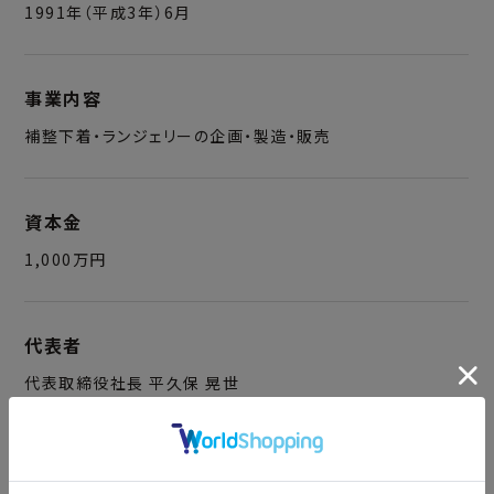
1991年（平成3年）6月
事業内容
補整下着・ランジェリーの企画・製造・販売
資本金
1,000万円
代表者
代表取締役社長 平久保 晃世
所在地