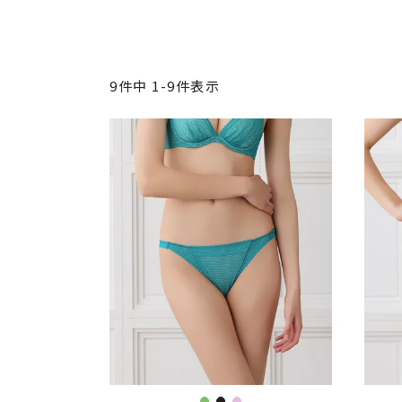
9
件中
1
-
9
件表示