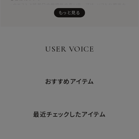
・ウエストと前足口の伸縮性の高いテープは、ソフトな肌当た
りで食い込みにくく快適にフィットします。
もっと見る
・後ろ足口は、レースの小さなスカラップをデザインとして残
し、テープを使わずに仕立てました。肌あたりがやさしく、段差
が出にくい軽いはき心地です。
USER VOICE
おすすめアイテム
最近チェックしたアイテム