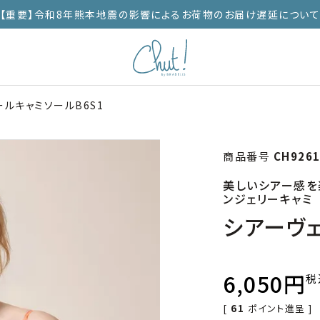
【重要】令和8年熊本地震の影響によるお荷物のお届け遅延につい
ルキャミソールB6S1
商品番号
CH9261
美しいシアー感を
ンジェリーキャミ
シアーヴェ
6,050
税
[
61
ポイント進呈 ]