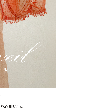
リー
より心地いい。