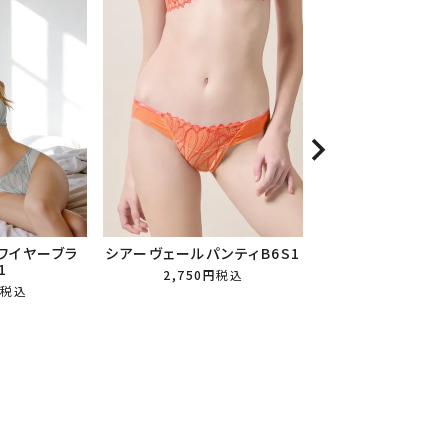
ワイヤーブラ
シアーヴェールパンティB6S1
シアーヴェールタン
1
2,750
税込
2,750
税
税込