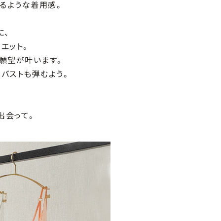
るような着用感。
に、
エット。
願望が叶います。
もバストも弾むよう。
、
出会って。