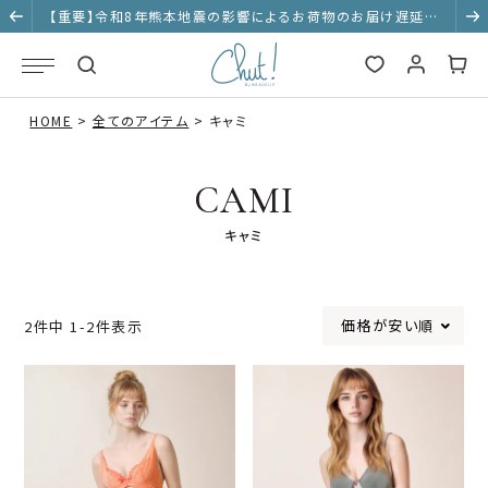
【重要】令和8年熊本地震の影響によるお荷物のお届け遅延に
ついて
HOME
全てのアイテム
キャミ
CAMI
キャミ
価格が安い順
2
件中
1
-
2
件表示