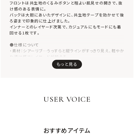
フロントは共生地のくるみボタンと程よい肌見せの開きで、抜
け感のある表情に。
バックは大胆にあいたデザインに、共生地テープを効かせて後
ろ姿まで印象的に仕上げました。
インナーとのレイヤード次第で、カジュアルにもモードにも着
回せる1枚です。
●仕様について
・素材：シアーリブ…うっすらと縦ラインがすっきり見え、軽やか
な透け感でレイヤードが映える。
・フロント：くるみボタン×開きデザイン…甘さ控えめのディテ
もっと見る
ールで、ほどよくシャープなムードに。
・バック：大きく開いたデザイン＋共生地テープ…ヘルシーな
肌見せと立体感を両立。
USER VOICE
おすすめアイテム