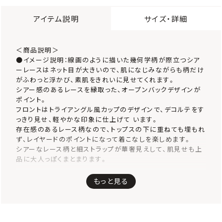
アイテム説明
サイズ・詳細
＜商品説明＞
●イメージ説明：線画のように描いた幾何学柄が際立つシア
ーレースはネット目が大きいので、肌になじみながらも柄だけ
がふわっと浮かび、素肌をきれいに見せてくれます。
シアー感のあるレースを縁取った、オープンバックデザインが
ポイント。
フロントはトライアングル風カップのデザインで、デコルテをす
っきり見せ、軽やかな印象に仕上げて います。
存在感のあるレース柄なので、トップスの下に重ねても埋もれ
ず、レイヤードのポイントになって着こなしを楽しめます。
シアーなレース柄と細ストラップが華奢見えして、肌見せも上
品に大人っぽくまとまります。
●仕様について
もっと見る
・ソフトなウレタン素材のストレッチモールドカップがバストに
やさしくフィット。
・前中心が低いL字カップで、サイドからバストを中心に寄せて
美しくバストメイク。