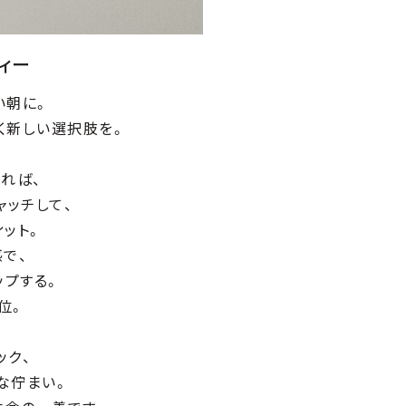
ィー
い朝に。
く新しい選択肢を。
れば、
ャッチして、
ィット。
で、
ップする。
位。
ック、
な佇まい。