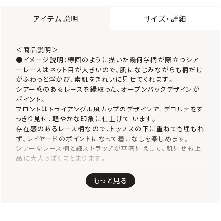
アイテム説明
サイズ・詳細
＜商品説明＞
●イメージ説明：線画のように描いた幾何学柄が際立つシア
ーレースはネット目が大きいので、肌になじみながらも柄だけ
がふわっと浮かび、素肌をきれいに見せてくれます。
シアー感のあるレースを縁取った、オープンバックデザインが
ポイント。
フロントはトライアングル風カップのデザインで、デコルテをす
っきり見せ、軽やかな印象に仕上げて います。
存在感のあるレース柄なので、トップスの下に重ねても埋もれ
ず、レイヤードのポイントになって着こなしを楽しめます。
シアーなレース柄と細ストラップが華奢見えして、肌見せも上
品に大人っぽくまとまります。
●仕様について
もっと見る
・ソフトなウレタン素材のストレッチモールドカップがバストに
やさしくフィット。
・前中心が低いL字カップで、サイドからバストを中心に寄せて
美しくバストメイク。