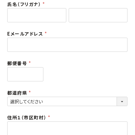
氏名（フリガナ）
)
(
必
須
Eメールアドレス
)
(
必
須
郵便番号
)
(
必
須
都道府県
)
(
必
須
住所１（市区町村）
)
(
必