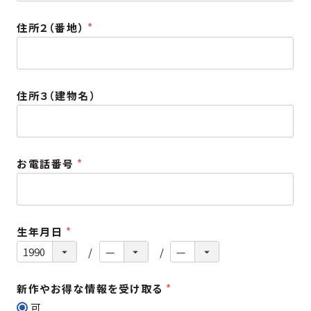
須
住所２（番地）
)
(
必
須
住所３（建物名）
)
お電話番号
(
必
須
生年月日
)
(
必
須
新作やお得な情報を受け取る
)
(
可