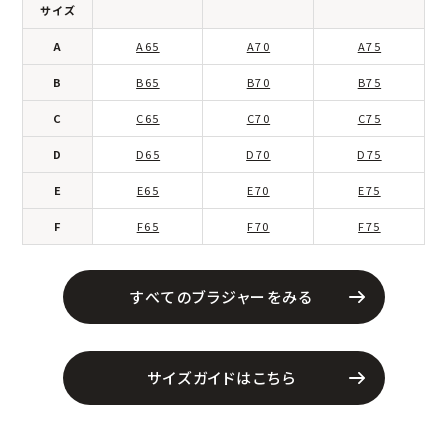
サイズ
A
A65
A70
A75
B
B65
B70
B75
C
C65
C70
C75
D
D65
D70
D75
E
E65
E70
E75
F
F65
F70
F75
すべてのブラジャーをみる
サイズガイドはこちら