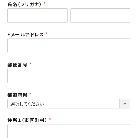
氏名（フリガナ）
)
(
必
須
Eメールアドレス
)
(
必
須
郵便番号
)
(
必
須
都道府県
)
(
必
須
住所１（市区町村）
)
(
必