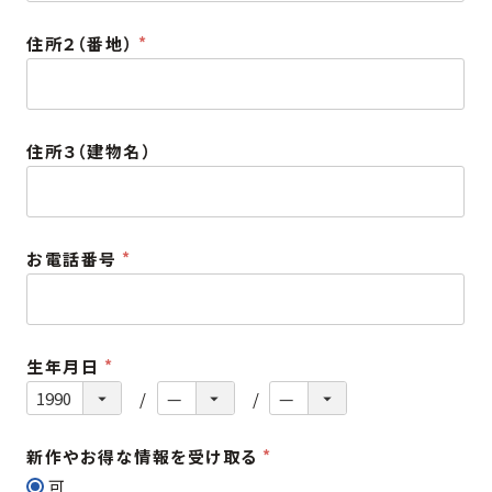
須
住所２（番地）
)
(
必
須
住所３（建物名）
)
お電話番号
(
必
須
生年月日
)
(
必
須
新作やお得な情報を受け取る
)
(
可