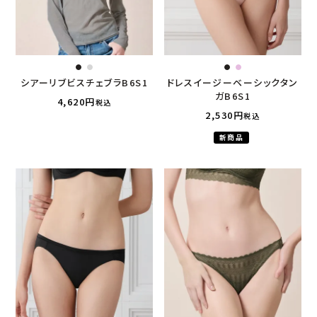
シアーリブビスチェブラB6S1
ドレスイージーベーシックタン
ガB6S1
4,620
税込
2,530
税込
新商品