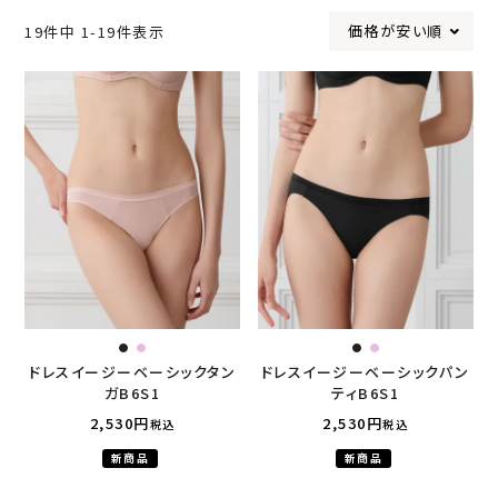
価格が安い順
19
件中
1
-
19
件表示
ドレスイージーベーシックタン
ドレスイージーベーシックパン
ガB6S1
ティB6S1
2,530
2,530
税込
税込
新商品
新商品