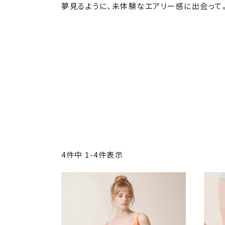
夢見るように、未体験なエアリー感に出会って
4
件中
1
-
4
件表示