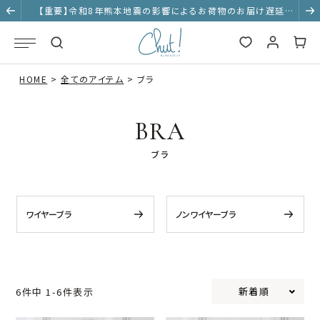
【重要】令和8年熊本地震の影響によるお荷物のお届け遅延に
ついて
HOME
全てのアイテム
ブラ
BRA
ブラ
ワイヤーブラ
ノンワイヤーブラ
新着順
6
件中
1
-
6
件表示